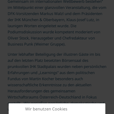
Gemeinsam im internationalen Wettbewerb bestehen“
im Mittelpunkt einer glanzvollen Veranstaltung, die vom
DFK-Vorsitzenden Markus Walzl und dem Präsidenten
der IHK München & Oberbayern, Klaus-Josef Lutz, in
launigen Worten eingeleitet wurde. Die
Podiumsdiskussion wurde kompetent moderiert von
Oliver Stock, Herausgeber und Chefredakteur von
Business Punk (Weimer Gruppe).
Unter lebhafter Beteiligung der illustren Gäste im bis
auf den letzten Platz besetzten Börsensaal des
prunkvollen IHK Stadtpalais wurden neben persönlichen
Erfahrungen und „Learnings“ aus dem politischen
Fundus von Martin Kocher besonders auch
wissenschaftliche Erkenntnisse zu den aktuellen
Herausforderungen des gemeinsamen
Wirtschaftsraums Österreich-Deutschland in Fokus
gestellt. „Wir genießen persönliche, demokratische und
Wir benutzen Cookies
wirtschaftliche Freiheiten in Europa, die man in anderen