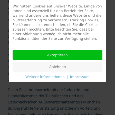
Erdteilen kaum findet. Nun geht es darum, diese auch
Wir nutzen Cookies auf unserer Website. Einige von
wahrzunehmen und kraftvoll zu nützen anstatt sich
ihnen sind essenziell für den Betrieb der Seite,
über diverse Kleinigkeiten zu beklagen“, wurde zu
während andere uns helfen, diese Website und die
einem maßgeblichen Credo der Veranstaltung.
Nutzererfahrung zu verbessern (Tracking Cookies).
Sie können selbst entscheiden, ob Sie die Cookies
zulassen möchten. Bitte beachten Sie, dass bei
DFK-Vorsitzender Markus Walzl sieht den Auftrag des
einer Ablehnung womöglich nicht mehr alle
Deutschen Freundeskreises erfüllt, die Universität
Funktionalitäten der Seite zur Verfügung stehen.
Innsbruck, die Medizinische Universität Innsbruck und
das MCI | Die Unternehmerische Hochschule® mit
renommierten Persönlichkeiten, Unternehmen und
Akzeptieren
Institutionen aus Wissenschaft, Wirtschaft und
Ablehnen
Gesellschaft zusammenzubringen, nachbarschaftlichen
Dialog und Begegnung zu fördern und die deutsch-
Weitere Informationen
|
Impressum
österreichischen Beziehungen zu pflegen.
Die in Zusammenarbeit mit der Industrie- und
Handelskammer, der TU München und des
Österreichischen Außenwirtschaftscenters München
durchgeführte Veranstaltung und die im Vorfeld und
Nachspann geführten Gespräche über mögliche Ideen