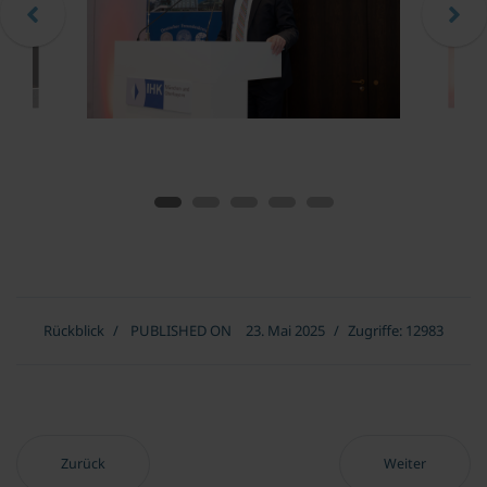
Rückblick
PUBLISHED ON
23. Mai 2025
Zugriffe: 12983
Vorheriger Beitrag: Fulminantes Joseph Schumpeter Forum 2025
Nächster Beitr
Zurück
Weiter