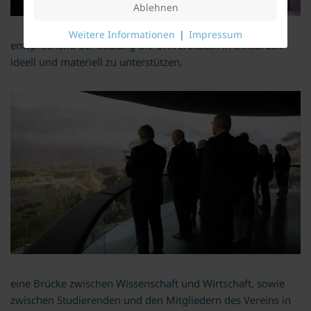
Ablehnen
Weitere Informationen
|
Impressum
entsprechend der Satzung die Universitäten in Innsbruck
ideell und materiell zu unterstützen,
eine Brücke zwischen Wissenschaft und Wirtschaft, sowie
zwischen Studierenden und den Mitgliedern des Vereins in